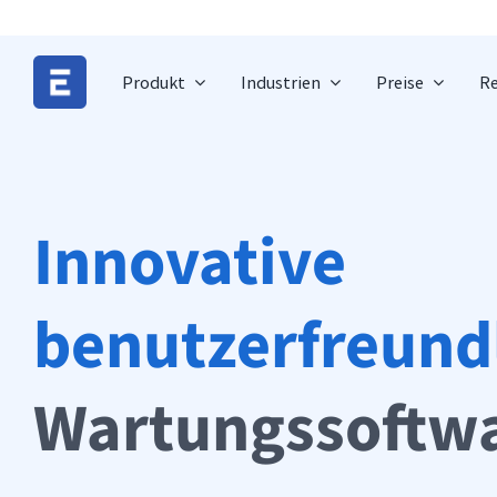
Zum
Inhalt
springen
Produkt
Industrien
Preise
Re
Innovative
benutzerfreund
Wartungssoftw