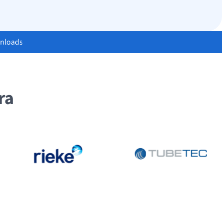
nloads
ra